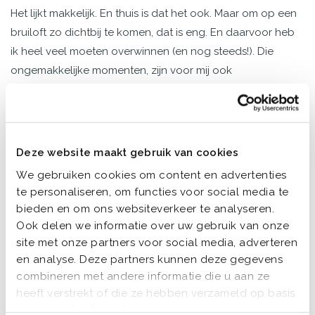
Het lijkt makkelijk. En thuis is dat het ook. Maar om op een
bruiloft zo dichtbij te komen, dat is eng. En daarvoor heb
ik heel veel moeten overwinnen (en nog steeds!). Die
ongemakkelijke momenten, zijn voor mij ook
ongemakkelijk. Ik zie het als jullie haren niet goed zitten. Ik
weet hoe het voelt als je in de stress schiet en kortaf bent
van de spanning. Of hoe irritant het is als de planning niet
loopt zoals jullie het bedacht hadden. Ik weet dat je er niet
Deze website maakt gebruik van cookies
op gerekend had dat je hoofdpijn kreeg of dat je de soep
We gebruiken cookies om content en advertenties
in je jurk kreeg. En ik weet ook dat het gek is als er dan
te personaliseren, om functies voor social media te
iemand met haar camera bovenop staat.
bieden en om ons websiteverkeer te analyseren.
Ook delen we informatie over uw gebruik van onze
En toch wil ik juist die momenten ook vast leggen. Want ze
site met onze partners voor social media, adverteren
vertellen jullie verhaal. Ze vertellen niet alleen hoe jullie
en analyse. Deze partners kunnen deze gegevens
dag er uit ziet. Maar ze vertellen vooral hoe jullie dag
combineren met andere informatie die u aan ze
voelt. En dat is meer dan een bruiloft fotograferen, dat is
heeft verstrekt of die ze hebben verzameld op basis
van uw gebruik van hun services.
een stukje van jullie leven vastleggen.