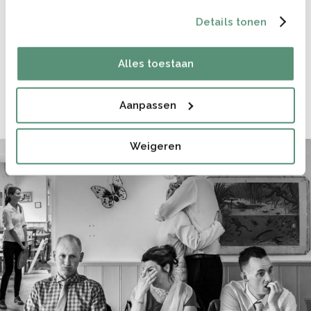
Details tonen
En dan kan ik ook de intense knuffel van je vader
vastleggen. De tranen tijdens het uitspreken van de
Alles toestaan
geloften, de slappe lach tijdens het gekke dansje van je
tante. En, echt waar, op een gegeven moment zijn jullie je
niet meer bewust van de camera!
Aanpassen
Weigeren