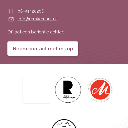
06-41420206
info@remkemaris.nl
Of laat een berichtje achter:
Neem contact met mij op