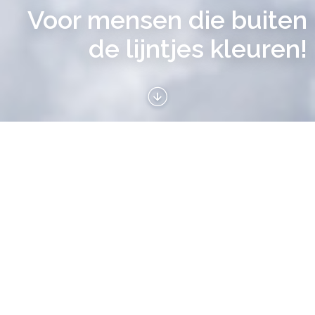
Voor mensen die buiten
de lijntjes kleuren!
Het ja-woord en de kus. Maar ook het gedoe om in je jurk
te komen of het gestuntel met een stropdas. Het
bruidsmeisje dat de taart alvast voorproeft, de knuffels van
oma. Foto's van jullie dag zoals jullie hem herinneren. Of
jullie gezinsleven in beeld, in een omgeving waar jullie je
op jullie gemak voelen, met jullie lievelingskleding aan.
Fotografie zonder regels, het leven in beeld zoals het is.