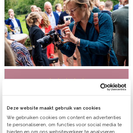
Remke heeft echt geweldige foto's van ons
huwelijk gemaakt! Alle emoties en mooie
Deze website maakt gebruik van cookies
momenten heeft ze op een bijzondere wijze
We gebruiken cookies om content en advertenties
weten vast te leggen. Daarnaast is ze ook
te personaliseren, om functies voor social media te
nog eens een aangename aanwezigheid op
bieden en om ons websiteverkeer te analyseren.