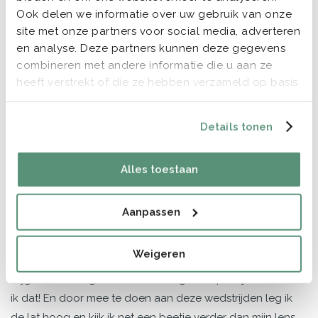
de dag. Aanwezig als het moet maar op
Ook delen we informatie over uw gebruik van onze
sommige momenten heb je niet eens door
site met onze partners voor social media, adverteren
dat ze er is. We hebben op deze manier een
en analyse. Deze partners kunnen deze gegevens
prachtig aandenken aan onze dag,
combineren met andere informatie die u aan ze
ongeposeerd en zoals hij echt was.
heeft verstrekt of die ze hebben verzameld op basis
van uw gebruik van hun services.
-
Luuk en Anne
-
Details tonen
Alles toestaan
Awards
De afgelopen jaren heb ik een aantal awards gewonnen
Aanpassen
met mijn trouw- en familiefotografie. Maar ik realiseer mij
heel goed dat ik de foto's alleen heb kunnen maken
Weigeren
omdat ik het vertrouwen van de bruidsparen en families
krijg om hun dag in beeld te brengen. Superbijzonder vind
ik dat! En door mee te doen aan deze wedstrijden leg ik
de lat hoog en kijk ik net een beetje verder dan mijn lens