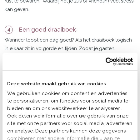
rust te bewaren.
Waarbij het je zus of vriend(in) veel stress
kan geven.
Een goed draaiboek
4
Wanneer loopt een dag goed? Als het draaiboek logisch
in elkaar zit in volgorde en tijden. Zodat je gasten
bijvoorbeeld niet te lang hoeven te wachten of dat er juist
veel haast is. Maar ook of de ruimtes goed zijn ingedeeld
met die activiteiten die jullie graag willen.
Deze website maakt gebruik van cookies
Waarom uitbesteden? Door de ervaring weet je als
We gebruiken cookies om content en advertenties
professioneel ceremoniemeester goed wat werkt en
te personaliseren, om functies voor social media te
vooral ook wat niet. En wat daar allemaal voor nodig is.
bieden en om ons websiteverkeer te analyseren.
Eventuele (vervelende) verrassingen weet je hiermee ook
Ook delen we informatie over uw gebruik van onze
te voorkomen.
site met onze partners voor social media, adverteren
en analyse. Deze partners kunnen deze gegevens
combineren met andere informatie die u aan ze