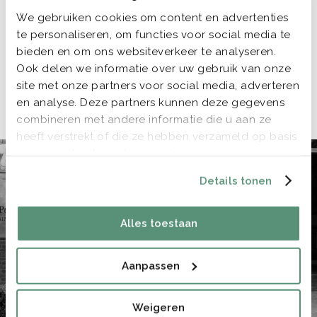
jullie veel beter besteden aan taart eten, bijkletsen, oud
We gebruiken cookies om content en advertenties
hollandse spelletjes spelen en dergelijke. Ik ben er vaak
te personaliseren, om functies voor social media te
de hele dag bij dus de mensen die belangrijk voor jullie
bieden en om ons websiteverkeer te analyseren.
zijn, die komen echt wel op de foto! En vaak staan ze er
Ook delen we informatie over uw gebruik van onze
veel leuker op als ze het zelf niet door hebben dat ze
site met onze partners voor social media, adverteren
en analyse. Deze partners kunnen deze gegevens
gefotografeerd worden.
combineren met andere informatie die u aan ze
heeft verstrekt of die ze hebben verzameld op basis
van uw gebruik van hun services.
Details tonen
Alles toestaan
Aanpassen
Weigeren