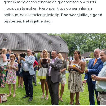
gebruik ik de chaos rondom de groepsfoto’s om er iets
moois van te maken. Hieronder 5 tips op een rijtje. En
onthoud, de allerbelangrijkste tip:
Doe waar jullie je goed
bij voelen. Het is jullie dag!