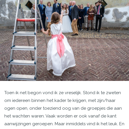
Toen ik net begon vond ik ze vreselijk. Stond ik te zweten
om iedereen binnen het kader te krijgen, met zijn/haar
ogen open, onder toeziend oog van de groepjes die aan
het wachten waren. Vaak worden er ook vanaf de kant
aanwijzingen geroepen. Maar inmiddels vind ik het leuk. En