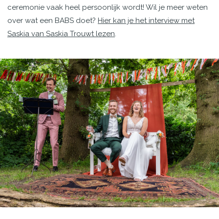
ceremonie vaak heel persoonlijk wordt! Wil je meer weten
over wat een BABS doet?
Hier kan je het interview met
Saskia van Saskia Trouwt lezen
.