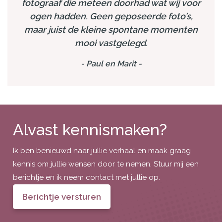
fotograaf die meteen doorhad wat wij voor
ogen hadden. Geen geposeerde foto’s,
maar juist de kleine spontane momenten
mooi vastgelegd.
-
Paul en Marit
-
Alvast kennismaken?
Ik ben benieuwd naar jullie verhaal en maak graag
kennis om jullie wensen door te nemen. Stuur mij een
berichtje en ik neem contact met jullie op.
Berichtje versturen