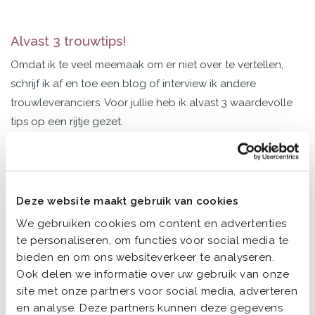
Alvast 3 trouwtips!
Omdat ik te veel meemaak om er niet over te vertellen,
schrijf ik af en toe een blog of interview ik andere
trouwleveranciers. Voor jullie heb ik alvast 3 waardevolle
tips op een rijtje gezet.
Niets moet!
1
Nou ja, 3 dingen moeten eigenlijk wel. Dat zijn: duidelijk ja
Deze website maakt gebruik van cookies
zeggen (wist je dat je geen nee mag zeggen, ook niet
We gebruiken cookies om content en advertenties
voor de grap?!), jullie handtekeningen zetten en 2
te personaliseren, om functies voor social media te
getuigen meenemen die hun handtekening zetten. Meer
bieden en om ons websiteverkeer te analyseren.
niet! Al het andere is helemaal aan jullie.
Ook delen we informatie over uw gebruik van onze
site met onze partners voor social media, adverteren
Maar ik zie het veel. Bruidsparen die beginnen met een
en analyse. Deze partners kunnen deze gegevens