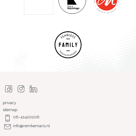
privacy
sitemap
06-41420206
info@remkemaris.nl