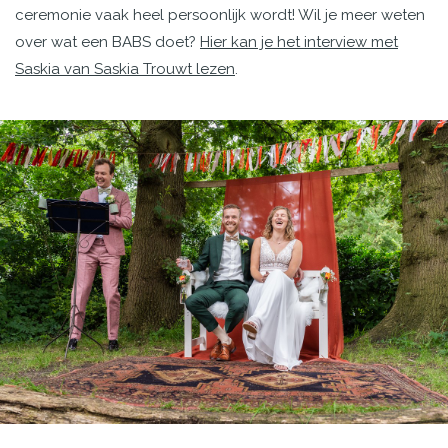
ceremonie vaak heel persoonlijk wordt! Wil je meer weten
over wat een BABS doet?
Hier kan je het interview met
Saskia van Saskia Trouwt lezen
.