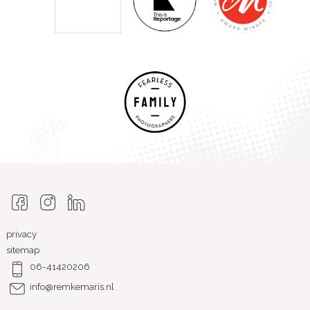
privacy
sitemap
06-41420206
info@remkemaris.nl