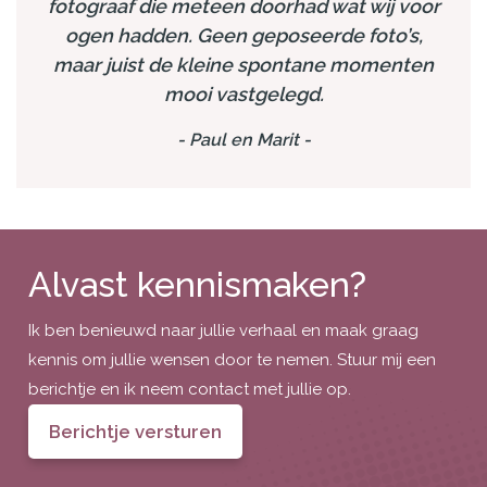
fotograaf die meteen doorhad wat wij voor
ogen hadden. Geen geposeerde foto’s,
maar juist de kleine spontane momenten
mooi vastgelegd.
-
Paul en Marit
-
Alvast kennismaken?
Ik ben benieuwd naar jullie verhaal en maak graag
kennis om jullie wensen door te nemen. Stuur mij een
berichtje en ik neem contact met jullie op.
Berichtje versturen