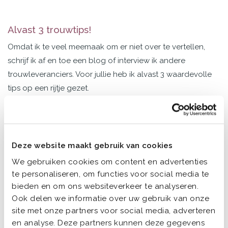
Alvast 3 trouwtips!
Omdat ik te veel meemaak om er niet over te vertellen,
schrijf ik af en toe een blog of interview ik andere
trouwleveranciers. Voor jullie heb ik alvast 3 waardevolle
tips op een rijtje gezet.
Niets moet!
1
Nou ja, 3 dingen moeten eigenlijk wel. Dat zijn: duidelijk ja
Deze website maakt gebruik van cookies
zeggen (wist je dat je geen nee mag zeggen, ook niet
We gebruiken cookies om content en advertenties
voor de grap?!), jullie handtekeningen zetten en 2
te personaliseren, om functies voor social media te
getuigen meenemen die hun handtekening zetten. Meer
bieden en om ons websiteverkeer te analyseren.
niet! Al het andere is helemaal aan jullie.
Ook delen we informatie over uw gebruik van onze
site met onze partners voor social media, adverteren
Maar ik zie het veel. Bruidsparen die beginnen met een
en analyse. Deze partners kunnen deze gegevens