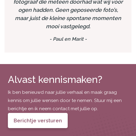
fotograaf die meteen doorhad wat wij voor
ogen hadden. Geen geposeerde foto’s,
maar juist de kleine spontane momenten
mooi vastgelegd.
-
Paul en Marit
-
Alvast kennismaken?
Ik ben benieuwd naar jullie verhaal en maak graag
kennis om jullie wensen door te nemen. Stuur mij een
berichtje en ik neem contact met jullie op.
Berichtje versturen