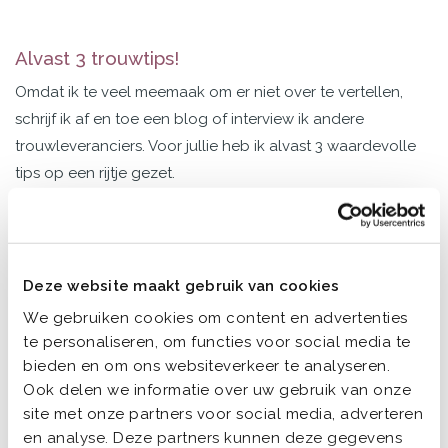
Alvast 3 trouwtips!
Omdat ik te veel meemaak om er niet over te vertellen,
schrijf ik af en toe een blog of interview ik andere
trouwleveranciers. Voor jullie heb ik alvast 3 waardevolle
tips op een rijtje gezet.
Niets moet!
1
Nou ja, 3 dingen moeten eigenlijk wel. Dat zijn: duidelijk ja
Deze website maakt gebruik van cookies
zeggen (wist je dat je geen nee mag zeggen, ook niet
We gebruiken cookies om content en advertenties
voor de grap?!), jullie handtekeningen zetten en 2
te personaliseren, om functies voor social media te
getuigen meenemen die hun handtekening zetten. Meer
bieden en om ons websiteverkeer te analyseren.
niet! Al het andere is helemaal aan jullie.
Ook delen we informatie over uw gebruik van onze
site met onze partners voor social media, adverteren
Maar ik zie het veel. Bruidsparen die beginnen met een
en analyse. Deze partners kunnen deze gegevens