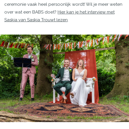
ceremonie vaak heel persoonlijk wordt! Wil je meer weten
over wat een BABS doet?
Hier kan je het interview met
Saskia van Saskia Trouwt lezen
.