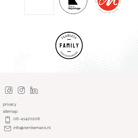
privacy
sitemap
06-41420206
info@remkemaris.nl