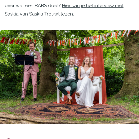
over wat een BABS doet?
Hier kan je het interview met
Saskia van Saskia Trouwt lezen
.