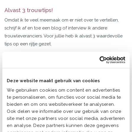
Alvast 3 trouwtips!
Omdat ik te veel meemaak om er niet over te vertellen,
schrijf ik af en toe een blog of interview ik andere
trouwleveranciers. Voor jullie heb ik alvast 3 waardevolle
tips op een rijtje gezet.
Niets moet!
1
Nou ja, 3 dingen moeten eigenlijk wel. Dat zijn: duidelijk ja
Deze website maakt gebruik van cookies
zeggen (wist je dat je geen nee mag zeggen, ook niet
voor de grap?!), jullie handtekeningen zetten en 2
We gebruiken cookies om content en advertenties
getuigen meenemen die hun handtekening zetten. Meer
te personaliseren, om functies voor social media te
bieden en om ons websiteverkeer te analyseren.
niet! Al het andere is helemaal aan jullie.
Ook delen we informatie over uw gebruik van onze
Maar ik zie het veel. Bruidsparen die beginnen met een
site met onze partners voor social media, adverteren
en analyse. Deze partners kunnen deze gegevens
heel eigen, te gek idee van hoe DE dag er uit ziet maar in