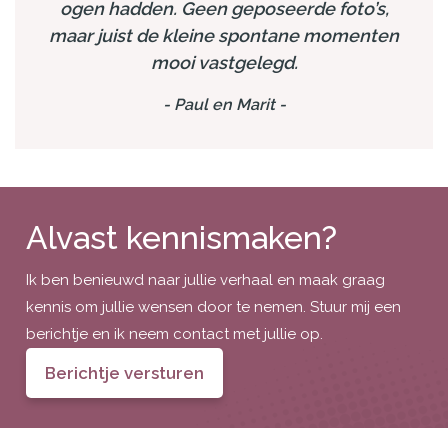
ogen hadden. Geen geposeerde foto’s,
maar juist de kleine spontane momenten
mooi vastgelegd.
-
Paul en Marit
-
Alvast kennismaken?
Ik ben benieuwd naar jullie verhaal en maak graag
kennis om jullie wensen door te nemen. Stuur mij een
berichtje en ik neem contact met jullie op.
Berichtje versturen