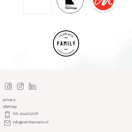
privacy
sitemap
06-41420206
info@remkemaris.nl