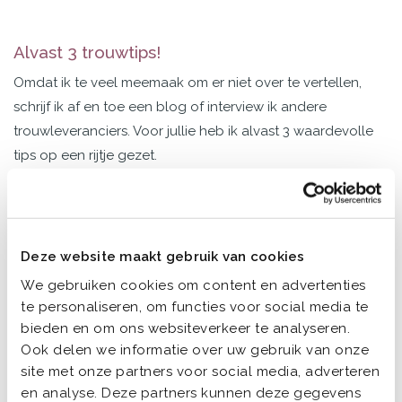
Alvast 3 trouwtips!
Omdat ik te veel meemaak om er niet over te vertellen,
schrijf ik af en toe een blog of interview ik andere
trouwleveranciers. Voor jullie heb ik alvast 3 waardevolle
tips op een rijtje gezet.
Niets moet!
1
Nou ja, 3 dingen moeten eigenlijk wel. Dat zijn: duidelijk ja
Deze website maakt gebruik van cookies
zeggen (wist je dat je geen nee mag zeggen, ook niet
We gebruiken cookies om content en advertenties
voor de grap?!), jullie handtekeningen zetten en 2
te personaliseren, om functies voor social media te
getuigen meenemen die hun handtekening zetten. Meer
bieden en om ons websiteverkeer te analyseren.
niet! Al het andere is helemaal aan jullie.
Ook delen we informatie over uw gebruik van onze
site met onze partners voor social media, adverteren
Maar ik zie het veel. Bruidsparen die beginnen met een
en analyse. Deze partners kunnen deze gegevens