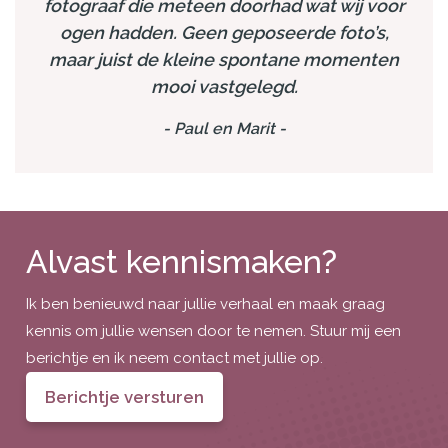
fotograaf die meteen doorhad wat wij voor
ogen hadden. Geen geposeerde foto’s,
maar juist de kleine spontane momenten
mooi vastgelegd.
-
Paul en Marit
-
Alvast kennismaken?
Ik ben benieuwd naar jullie verhaal en maak graag
kennis om jullie wensen door te nemen. Stuur mij een
berichtje en ik neem contact met jullie op.
Berichtje versturen