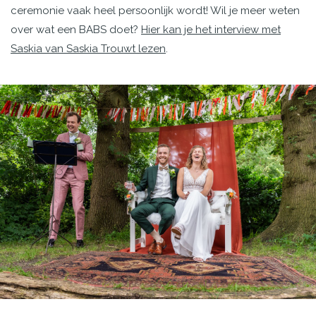
ceremonie vaak heel persoonlijk wordt! Wil je meer weten
over wat een BABS doet?
Hier kan je het interview met
Saskia van Saskia Trouwt lezen
.