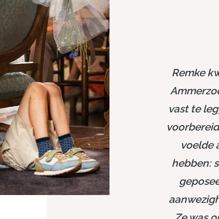
Remke kw
Ammerzod
vast te le
voorberei
voelde 
hebben: s
geposeer
aanwezighe
Ze was on