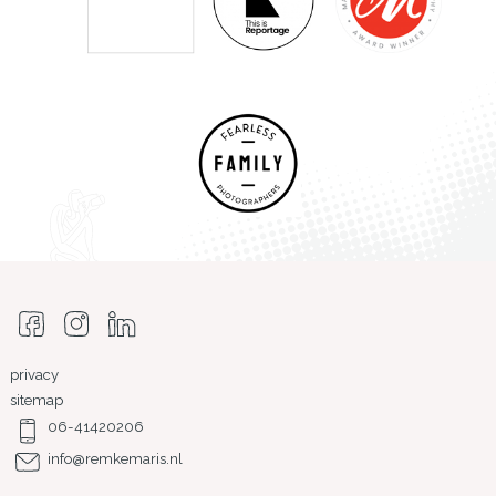
privacy
sitemap
06-41420206
info@remkemaris.nl