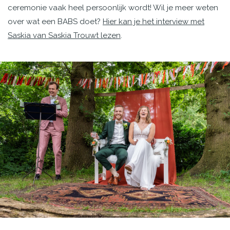
ceremonie vaak heel persoonlijk wordt! Wil je meer weten
over wat een BABS doet?
Hier kan je het interview met
Saskia van Saskia Trouwt lezen
.