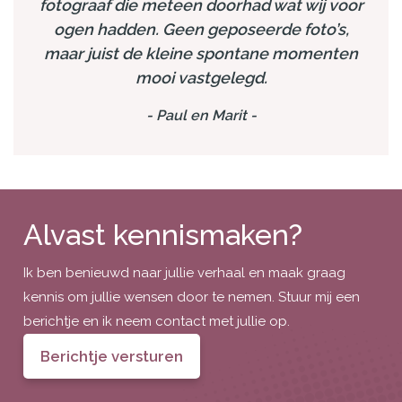
fotograaf die meteen doorhad wat wij voor
ogen hadden. Geen geposeerde foto’s,
maar juist de kleine spontane momenten
mooi vastgelegd.
-
Paul en Marit
-
Alvast kennismaken?
Ik ben benieuwd naar jullie verhaal en maak graag
kennis om jullie wensen door te nemen. Stuur mij een
berichtje en ik neem contact met jullie op.
Berichtje versturen