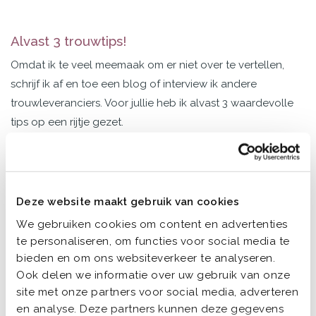
Alvast 3 trouwtips!
Omdat ik te veel meemaak om er niet over te vertellen,
schrijf ik af en toe een blog of interview ik andere
trouwleveranciers. Voor jullie heb ik alvast 3 waardevolle
tips op een rijtje gezet.
Niets moet!
1
Nou ja, 3 dingen moeten eigenlijk wel. Dat zijn: duidelijk ja
Deze website maakt gebruik van cookies
zeggen (wist je dat je geen nee mag zeggen, ook niet
We gebruiken cookies om content en advertenties
voor de grap?!), jullie handtekeningen zetten en 2
te personaliseren, om functies voor social media te
getuigen meenemen die hun handtekening zetten. Meer
bieden en om ons websiteverkeer te analyseren.
niet! Al het andere is helemaal aan jullie.
Ook delen we informatie over uw gebruik van onze
site met onze partners voor social media, adverteren
Maar ik zie het veel. Bruidsparen die beginnen met een
en analyse. Deze partners kunnen deze gegevens